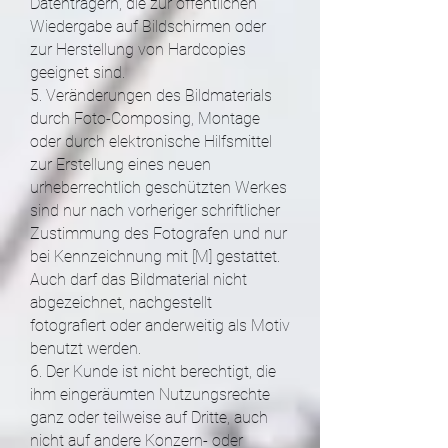
Datenträgern, die zur öffentlichen
Wiedergabe auf Bildschirmen oder
zur Herstellung von Hardcopies
geeignet sind.
5. Veränderungen des Bildmaterials
durch Foto-Composing, Montage
oder durch elektronische Hilfsmittel
zur Erstellung eines neuen
urheberrechtlich geschützten Werkes
sind nur nach vorheriger schriftlicher
Zustimmung des Fotografen und nur
bei Kennzeichnung mit [M] gestattet.
Auch darf das Bildmaterial nicht
abgezeichnet, nachgestellt
fotografiert oder anderweitig als Motiv
benutzt werden.
6. Der Kunde ist nicht berechtigt, die
ihm eingeräumten Nutzungsrechte
ganz oder teilweise auf Dritte, auch
nicht auf andere Konzern- oder