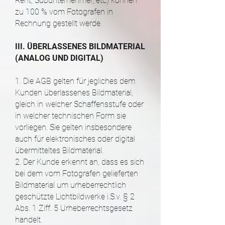
Rent, Subunternehmer, etc) können
zu 100 % vom Fotografen in
Rechnung gestellt werde.
III. ÜBERLASSENES BILDMATERIAL
(ANALOG UND DIGITAL)
1. Die AGB gelten für jegliches dem
Kunden überlassenes Bildmaterial,
gleich in welcher Schaffensstufe oder
in welcher technischen Form sie
vorliegen. Sie gelten insbesondere
auch für elektronisches oder digital
übermitteltes Bildmaterial.
2. Der Kunde erkennt an, dass es sich
bei dem vom Fotografen gelieferten
Bildmaterial um urheberrechtlich
geschützte Lichtbildwerke i.S.v. § 2
Abs. 1 Ziff. 5 Urheberrechtsgesetz
handelt.