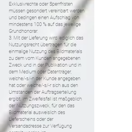
Exklusivrechte oder Sperrfristen
müssen gesondert vereinbart werden
und bedingen einen Aufschlag von
mindestens 100 % auf das jeweilige
Grundhonorar.
3. Mit der Lieferung wird lediglich das
Nutzungsrecht übertragen für die
einmalige Nutzung des Bildmaterials
zu dem vom Kunden angegebenen
Zweck und in der Publikation und in
dem Medium oder Datenträger,
welche/-s/-n der Kunde angegeben
hat oder welche/-s/-r sich aus den
Umständen der Auftragserteilung
ergibt. Im Zweifelsfall ist maßgeblich
der Nutzungszweck, für den das
Bildmaterial ausweislich des
Lieferscheins oder der
Versandadresse zur Verfügung