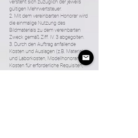
versteht sich zuzüglich der jeweils
gültigen Mehrwertsteuer.
2. Mit dem vereinbarten Honorar wird
die einmalige Nutzung des
Bildmaterials zu dem vereinbarten
Zweck gemäß Ziff. IV. 3 abgegolten.
3. Durch den Auftrag anfallende
Kosten und Auslagen (z.B. Material-
und Laborkosten, Modellhonorare,
Kosten für erforderliche Requisiten,
Reisekosten, erforderliche Spesen
etc.) sind nicht im Honorar enthalten
und gehen zu Lasten des Kunden.
4. Der Honoraranspruch ist bei
Ablieferung der Aufnahme fällig. Wird
eine Produktion in Teilen abgeliefert,
so ist das entsprechende Teilhonorar
mit jeweiliger Lieferung fällig. Der
Fotograf ist berechtigt, bei
Produktionsaufträgen